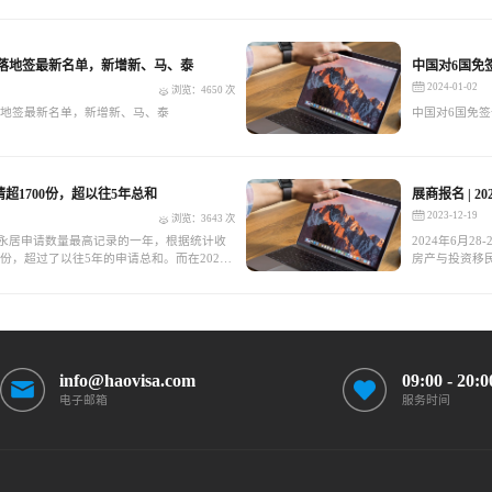
签/落地签最新名单，新增新、马、泰
中国对6国免
2024-01-02
浏览：4650 次
/落地签最新名单，新增新、马、泰
中国对6国免签
请超1700份，超以往5年总和
展商报名 | 
2023-12-19
浏览：3643 次
他永居申请数量最高记录的一年，根据统计收
2024年6月2
0份，超过了以往5年的申请总和。而在2023
房产与投资移
份申请。期待2024年的申请人数会超过去年，
组，以能够处理更多的申请和满足更大的需
info@haovisa.com
09:00 - 20:0
电子邮箱
服务时间