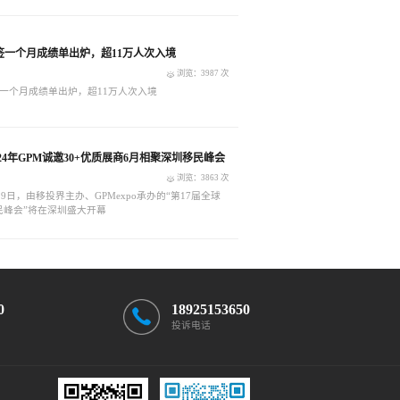
签一个月成绩单出炉，超11万人次入境
浏览：3987 次
一个月成绩单出炉，超11万人次入境
2024年GPM诚邀30+优质展商6月相聚深圳移民峰会
浏览：3863 次
8-29日，由移投界主办、GPMexpo承办的“第17届全球
民峰会”将在深圳盛大开幕
0
18925153650
投诉电话