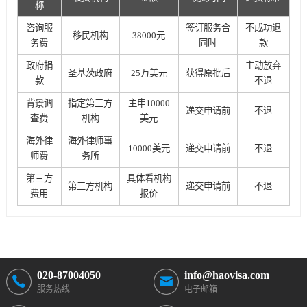
称
咨询服
签订服务合
不成功退
移民机构
38000元
务费
同时
款
政府捐
主动放弃
圣基茨政府
25万美元
获得原批后
款
不退
背景调
指定第三方
主申10000
递交申请前
不退
查费
机构
美元
海外律
海外律师事
10000美元
递交申请前
不退
师费
务所
第三方
具体看机构
第三方机构
递交申请前
不退
费用
报价
020-87004050
info@haovisa.com
服务热线
电子邮箱