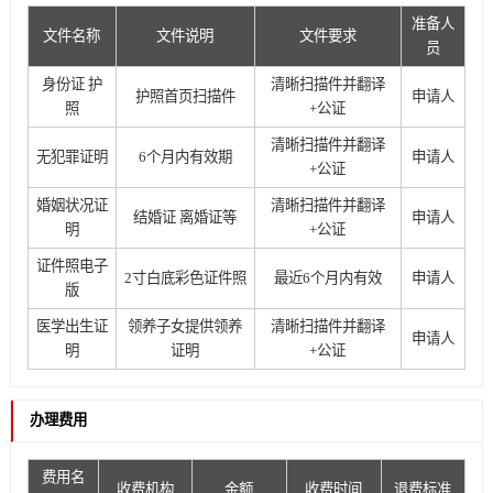
准备人
文件名称
文件说明
文件要求
员
身份证 护
清晰扫描件并翻译
护照首页扫描件
申请人
照
+公证
清晰扫描件并翻译
无犯罪证明
6个月内有效期
申请人
+公证
婚姻状况证
清晰扫描件并翻译
结婚证 离婚证等
申请人
明
+公证
证件照电子
2寸白底彩色证件照
最近6个月内有效
申请人
版
医学出生证
领养子女提供领养
清晰扫描件并翻译
申请人
明
证明
+公证
办理费用
费用名
收费机构
金额
收费时间
退费标准