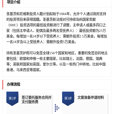
项目介绍
圣基茨和尼维斯投资入籍计划起始于1984年，允许个人通过政府支持
的投资项目来获得国籍。圣基茨新法规对可持续岛屿国家贡献
（SISC）投资选项的最低投资额进行了调整，主申请人或最多四口之
家（包括主申请人、配偶及最多两名受抚养人）：最低投资额为25万
美金。每增加一名18岁以下受抚养人：需额外投资2.5万美金，每增加
一名18岁及以上受抚养人：需额外投资5万美金。
持有圣基茨护照可以免签全球156个国家和地区，重要的免签目的地主
要包括：欧盟和申根一些主要国家，比如瑞士，法国，德国，瑞典
等；英联邦国家如英国，爱尔兰等，以及一些热门中转地，比如中国
香港，马来西亚等国家。
办理流程
签订委托服务合同并
文案准备申请材料
第2步
第3步
支付服务费