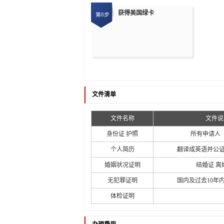
获得美国绿卡
第8步
文件清单
文件名称
文件说
身份证 护照
所有申请人
个人简历
翻译成英语并公证
婚姻状况证明
结婚证 离
无犯罪证明
国内及过去10年
体检证明