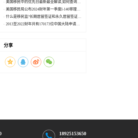
常见问题汇总
美国移民中的优先日最新最全解读,如何查询美
国移民优先日期?
美国移民局公布2024财年第一季度I-140审理数
据情况
什么是移民监?长期居留签证和永久居留签证有
什么区别?
2013至2022财年共有170173位中国大陆申请人
移民美国
分享
0
18925153650