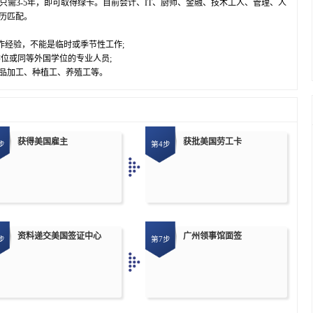
期只需3-5年，即可取得绿卡。目前会计、IT、厨师、金融、技术工人、管理、人
历匹配。
作经验，不能是临时或季节性工作;
位或同等外国学位的专业人员;
品加工、种植工、养殖工等。
获得美国雇主
获批美国劳工卡
步
第4步
资料递交美国签证中心
广州领事馆面签
步
第7步