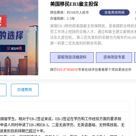
美国移民EB3雇主担保
预估费用：约108万人民币
查看费用明细
办理周期：2-3年
美国EB-3移民即美国雇主担保移民，是美国职业移
劳工市场上短缺的合格人才，通过和雇主建立雇佣关
法永久居住权。 第三优先类别的名额也为每年约40,0
第一和第二优先类别的剩余名额。
获取项目详细资料
咨询项目专家
拨打
020-87004050
专家在线评估看看那个项目更适合你
办理费用
美国留学生。相对于EB-2签证来说，EB-3签证在学历和工作经验方面的要求相
多申请人同时申请了EB-2和EB-3。二是无高学历、无英语基础、无特殊技能、无
，该类别目前排期已超过十年。