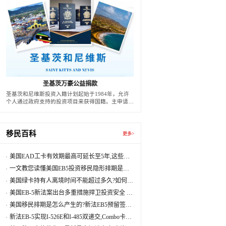
圣基茨万豪公益捐款
圣基茨和尼维斯投资入籍计划起始于1984年，允许
个人通过政府支持的投资项目来获得国籍。主申请人
或最多四口之家（包括主申请人、配偶及最多两名受
抚养人）：最低投资额为25万美金。每增加一名18
岁以下受抚养人：需额外投资2.5万美金，每增加一
名18岁及以上受抚养人：需额外投资5万美金。
移民百科
更多>
美国EAD工卡有效期最高可延长至5年,这些隐
藏福利你要知道
一文教您读懂美国EB5投资移⺠隐形排期是怎
么产生的?
美国绿卡持有人离境时间不能超过多久?如何维
持永居身份？
美国EB-5新法案出台多重措施捍卫投资安全 明
确对区域中心监管与处罚
美国移民排期是怎么产生的?新法EB5预留签证
暂无排期
新法EB-5实现I-526E和I-485双递交,Combo卡的