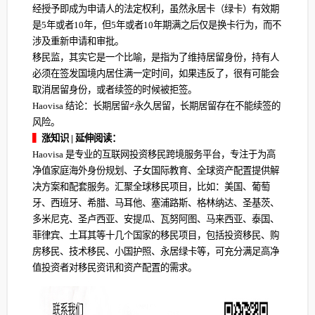
经授予即成为申请人的法定权利，虽然永居卡（绿卡）有效期
是5年或者10年，但5年或者10年期满之后仅是换卡行为，而不
涉及重新申请和审批。
移民监，其实它是一个比喻，是指为了维持居留身份，持有人
必须在签发国境内居住满一定时间，如果违反了，很有可能会
取消居留身份，或者续签的时候被拒签。
Haovisa 结论：长期居留≠永久居留，长期居留存在不能续签的
风险。
▍
涨知识 | 延伸阅读：
Haovisa 是专业的互联网投资移民跨境服务平台，专注于为高
净值家庭海外身份规划、子女国际教育、全球资产配置提供解
决方案和配套服务。汇聚全球移民项目，比如：美国、葡萄
牙、西班牙、希腊、马耳他、塞浦路斯、格林纳达、圣基茨、
多米尼克、圣卢西亚、安提瓜、瓦努阿图、马来西亚、泰国、
菲律宾、土耳其等十几个国家的移民项目，包括投资移民、购
房移民、技术移民、小国护照、永居绿卡等，可充分满足高净
值投资者对移民资讯和资产配置的需求。