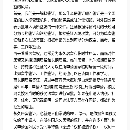
Haovisa 先看结论：长期居留≠永久居留，长期居留存在不能续
签的风险。
首先，我们先来解释签证，那么什么是签证呢？签证是一个国
家的出入境管理机构，例如移民局或驻外使领馆，对外国公民
表示批准入境所签发的一种文件。签证根据停留时间的长短可
分为长期签证和短期签证，根据签证入境次数，可分为单次签
证和多次往返签证；根据申请的类别可以分为探亲、商考、留
学、工作等签证。
再来看看居留权，通常分为永久居留和临时性居留，而临时性
居留又包括短期居留和长期居留。临时居留，也叫短期居留签
证，持有这种签证的人可以在所申请国家临时居留一段时间，
比如留学签证、工作签证，期间也可以在该国工作和学习。
而长期居留签证，通过字面意思大概能明白就是批复年限通常
是5-10年，申请人在到期前需要重新向移民局提出申请，移民
局会按照当时的移民法重新进行审批，如果在申请人纳税、社
保、住房、无犯罪证明、公司违法等方面存在问题，都被作为
拒签的理由。
永久居留签证，也就是人们常说的PR、绿卡。是依据各国移民
法给予申请人，在所在国永久居留的权利，并在许多方面与移
民申请国公民享受同等待遇（无选举权和被选举权），权利一