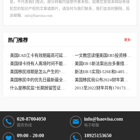
息，不代表我们观点。部分转载内容原作者未知，如果您发现本网站有侵
犯您的知识产权的文章或图片，请及时与我们联系，我们会及时删除。投
诉邮箱：info@haovisa.com
热门推荐
更多>
美国EAD工卡有效期最高可延长
一文教您读懂美国EB5投资移⺠
至5年,这些隐藏福利你要知道
美国绿卡持有人离境时间不能超
隐形排期是怎么产生的?
美国EB-5新法案出台多重措施
过多久?如何维持永居身份？
美国移民排期是怎么产生的?新
捍卫投资安全 明确对区域中心
新法EB-5实现I-526E和I-485双
法EB5预留签证暂无排期
美国移民中的优先日最新最全解
监管与处罚
递交,Combo卡的常见问题汇总
美国移民局公布2024财年第一
读,如何查询美国移民优先日期?
什么是移民监?长期居留签证和
季度I-140审理数据情况
2013至2022财年共有170173位
永久居留签证有什么区别?
中国大陆申请人移民美国
020-87004050
info@haovisa.com
服务热线
电子邮箱
09:00 - 20:00
18925153650